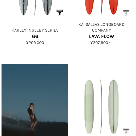
KAI SALLAS LONGBOARD
HARLEY INGLEBY SERIES
COMPANY
G6
LAVA FLOW
通
¥209,000
¥207,900～
常
価
格