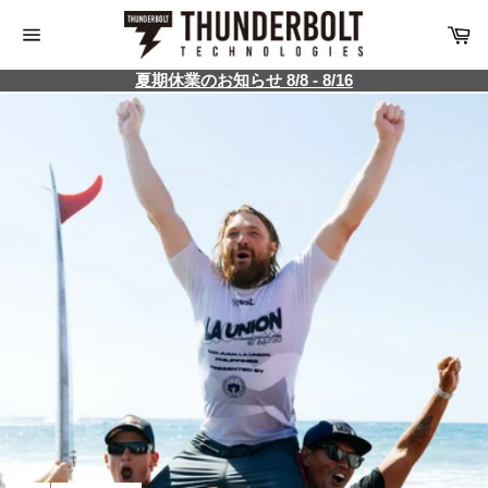
コ
カ
ン
ー
サ
テ
ト
イ
夏期休業のお知らせ 8/8 - 8/16
ン
ト
ツ
メ
ニ
に
ュ
ス
ー
キ
ッ
プ
す
る