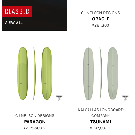
CLASSIC
CJ NELSON DESIGNS
ORACLE
VIEW ALL
通
¥261,800
常
価
格
KAI SALLAS LONGBOARD
CJ NELSON DESIGNS
COMPANY
PARAGON
TSUNAMI
¥228,800～
¥207,900～