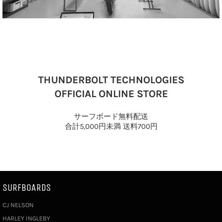
THUNDERBOLT TECHNOLOGIES
OFFICIAL ONLINE STORE
サーフボード無料配送
合計5,000円未満 送料700円
SURFBOARDS
CJ NELSON
HARLEY INGLEBY