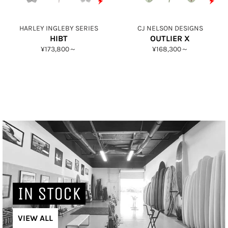
HARLEY INGLEBY SERIES
CJ NELSON DESIGNS
HIBT
OUTLIER X
¥173,800～
¥168,300～
IN STOCK
VIEW ALL