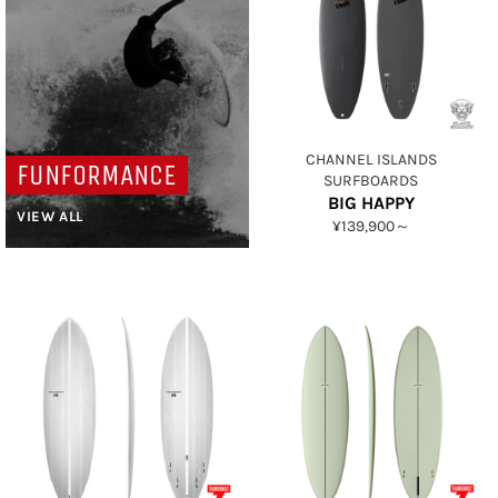
CHANNEL ISLANDS
FUNFORMANCE
SURFBOARDS
BIG HAPPY
VIEW ALL
¥139,900～