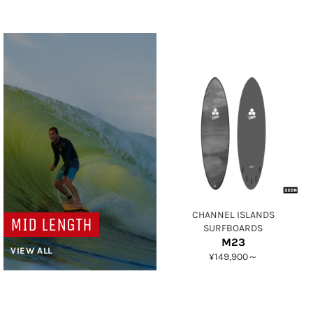
CHANNEL ISLANDS
MID LENGTH
SURFBOARDS
M23
VIEW ALL
¥149,900～