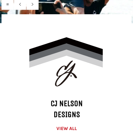
ス
ラ
前
次
イ
の
の
ド
ス
ス
シ
ラ
ラ
ョ
イ
イ
ー
ド
ド
を
一
時
停
止
す
る
CJ NELSON
DESIGNS
VIEW ALL