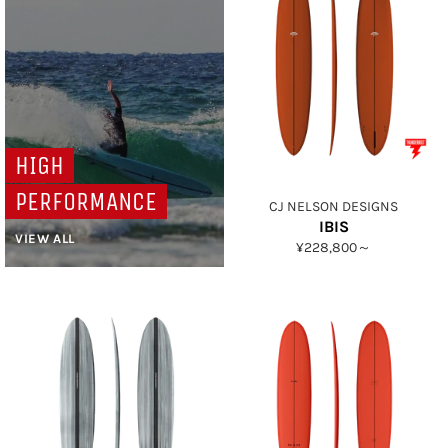
HIGH
PERFORMANCE
CJ NELSON DESIGNS
IBIS
VIEW ALL
¥228,800～